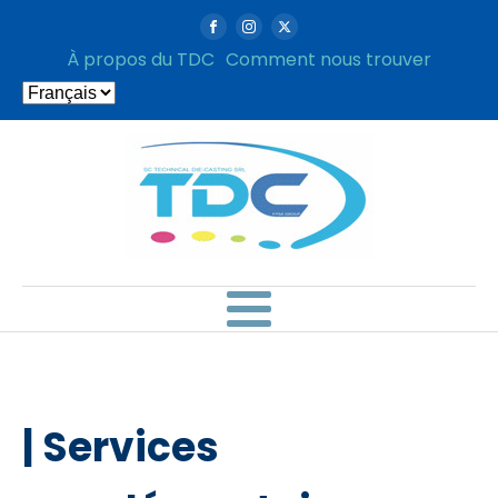
À propos du TDC
Comment nous trouver
Choisir
une
langue
| Services