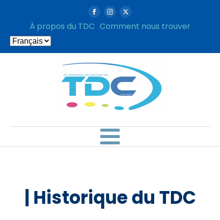
À propos du TDC
Comment nous trouver
Choisir
une
langue
| Historique du TDC