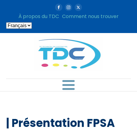
À propos du TDC
Comment nous trouver
Choisir
une
langue
| Présentation FPSA