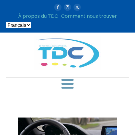
À propos du TDC
Comment nous trouver
Choisir
une
langue